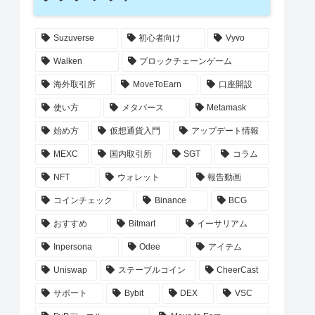
Suzuverse
初心者向け
Vyvo
Walken
ブロックチェーンゲーム
海外取引所
MoveToEarn
口座開設
使い方
メタバース
Metamask
始め方
仮想通貨入門
アップデート情報
MEXC
国内取引所
SGT
コラム
NFT
ウォレット
報告動画
コインチェック
Binance
BCG
おすすめ
Bitmart
イーサリアム
Inpersona
Odee
アイテム
Uniswap
ステーブルコイン
CheerCast
サポート
Bybit
DEX
VSC