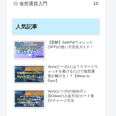
10
仮想通貨入門
人気記事
【図解】SafePalウォレット
(SFP)の使い方完全ガイド！
Vyvo(ビーボ)とは？スマートウ
ォッチを着けるだけで仮想通
貨が稼げる！？【Wear to
Earn】
Vyvo(ビーボ)の始め方 |
⑤Odeeの入金方法/カード発
行/チャージ方法