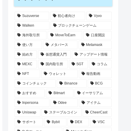
Suzuverse
初心者向け
Vyvo
Walken
ブロックチェーンゲーム
海外取引所
MoveToEarn
口座開設
使い方
メタバース
Metamask
始め方
仮想通貨入門
アップデート情報
MEXC
国内取引所
SGT
コラム
NFT
ウォレット
報告動画
コインチェック
Binance
BCG
おすすめ
Bitmart
イーサリアム
Inpersona
Odee
アイテム
Uniswap
ステーブルコイン
CheerCast
サポート
Bybit
DEX
VSC