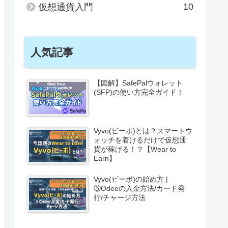
10
仮想通貨入門
人気記事
【図解】SafePalウォレット
(SFP)の使い方完全ガイド！
Vyvo(ビーボ)とは？スマートウ
ォッチを着けるだけで仮想通
貨が稼げる！？【Wear to
Earn】
Vyvo(ビーボ)の始め方 |
⑤Odeeの入金方法/カード発
行/チャージ方法