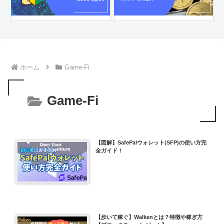
ホーム
Game-Fi
Game-Fi
【図解】SafePalウォレット(SFP)の使い方完
全ガイド！
【歩いて稼ぐ】Walkenとは？特徴や稼ぎ方