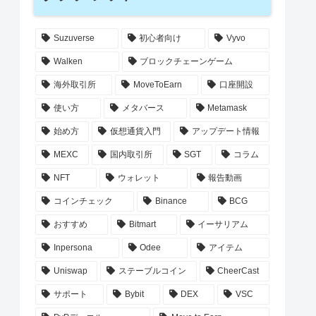
Suzuverse
初心者向け
Vyvo
Walken
ブロックチェーンゲーム
海外取引所
MoveToEarn
口座開設
使い方
メタバース
Metamask
始め方
仮想通貨入門
アップデート情報
MEXC
国内取引所
SGT
コラム
NFT
ウォレット
報告動画
コインチェック
Binance
BCG
おすすめ
Bitmart
イーサリアム
Inpersona
Odee
アイテム
Uniswap
ステーブルコイン
CheerCast
サポート
Bybit
DEX
VSC