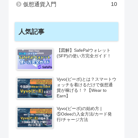
10
仮想通貨入門
人気記事
【図解】SafePalウォレット
(SFP)の使い方完全ガイド！
Vyvo(ビーボ)とは？スマートウ
ォッチを着けるだけで仮想通
貨が稼げる！？【Wear to
Earn】
Vyvo(ビーボ)の始め方 |
⑤Odeeの入金方法/カード発
行/チャージ方法