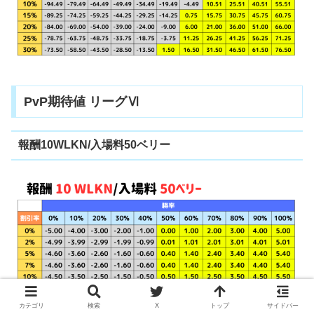
PvP期待値 リーグⅥ
報酬10WLKN/入場料50ベリー
カテゴリ
検索
X
トップ
サイドバー