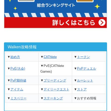
Walken攻略情報
▼
始め方
▼
CAThlete
▼
トークン
▼PvE(CAThlete
▼
PvE(大会)
▼
PvPデュエル
Games)
▼
PvP期待値
▼
ブリーディング
▼
ルーレット
▼
アイテム
▼
デイリークエスト
▼
ストア
▼
ミスベリー
▼
ステーキング
▼おすすめ情報