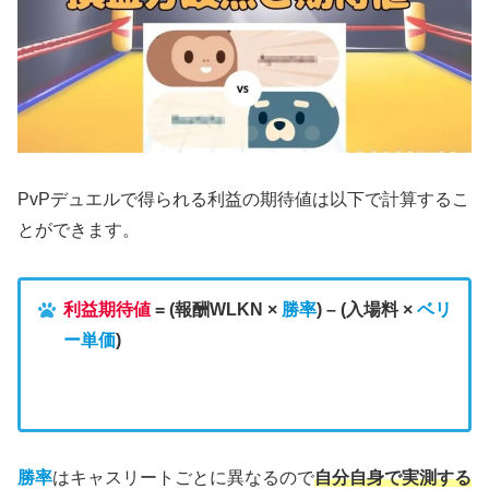
PvPデュエルで得られる利益の期待値は以下で計算するこ
とができます。
利益期待値
= (報酬WLKN ×
勝率
) – (入場料 ×
ベリ
ー単価
)
勝率
はキャスリートごとに異なるので
自分自身で実測する