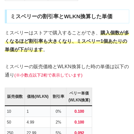
ミスベリーの割引率とWLKN換算した単価
ミスベリーはストアで購入することができ、
購入個数が多
くなるほど割引率も大きくなり、ミスベリー1個あたりの
単価が下がります
。
ミスベリーの販売価格とWLKN換算した時の単価は以下の
通り
(※小数点以下2桁で表示しています)
ベリー単価
販売個数
価格(WLKN)
割引率
(WLKN換算)
10
1
0%
0.100
50
4.99
2%
0.100
250
22.99
5%
0.092