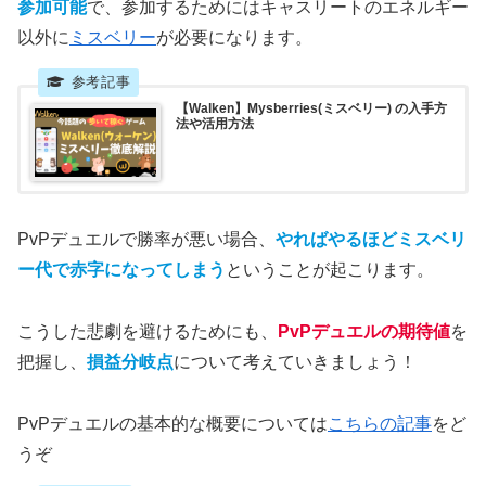
参加可能
で、参加するためにはキャスリートのエネルギー
以外に
ミスベリー
が必要になります。
【Walken】Mysberries(ミスベリー) の入手方
法や活用方法
PvPデュエルで勝率が悪い場合、
やればやるほどミスベリ
ー代で赤字になってしまう
ということが起こります。
こうした悲劇を避けるためにも、
PvPデュエルの期待値
を
把握し、
損益分岐点
について考えていきましょう！
PvPデュエルの基本的な概要については
こちらの記事
をど
うぞ