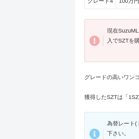
グレード4
100万
現在Suzu
入でSZT
グレードの高いワンコ
獲得したSZTは「1S
為替レート
下さい。