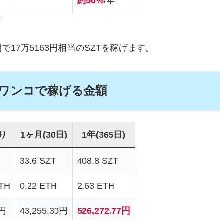
約50%
/年
算
17万5163円相当のSZTを稼げます。
ワンコで稼げる金額
り
1ヶ月(30日)
1年(365日)
33.6 SZT
408.8 SZT
ETH
0.22 ETH
2.63 ETH
4円
43,255.30円
526,272.77円