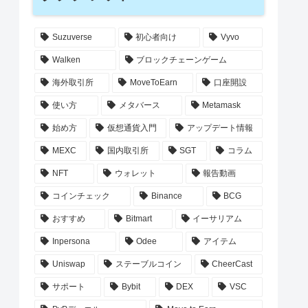
Suzuverse
初心者向け
Vyvo
Walken
ブロックチェーンゲーム
海外取引所
MoveToEarn
口座開設
使い方
メタバース
Metamask
始め方
仮想通貨入門
アップデート情報
MEXC
国内取引所
SGT
コラム
NFT
ウォレット
報告動画
コインチェック
Binance
BCG
おすすめ
Bitmart
イーサリアム
Inpersona
Odee
アイテム
Uniswap
ステーブルコイン
CheerCast
サポート
Bybit
DEX
VSC