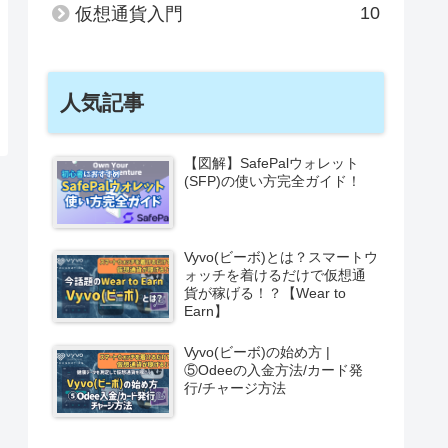
10
仮想通貨入門
人気記事
【図解】SafePalウォレット
(SFP)の使い方完全ガイド！
Vyvo(ビーボ)とは？スマートウ
ォッチを着けるだけで仮想通
貨が稼げる！？【Wear to
Earn】
Vyvo(ビーボ)の始め方 |
⑤Odeeの入金方法/カード発
行/チャージ方法