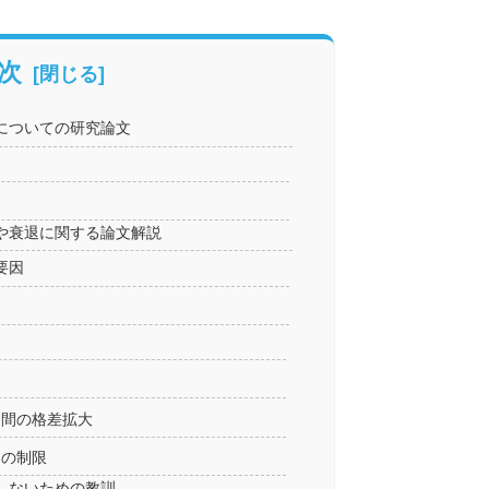
次
についての研究論文
や衰退に関する論文解説
た要因
ー間の格差拡大
ムの制限
しないための教訓