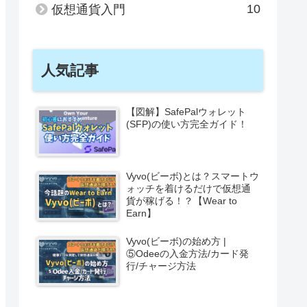
10
仮想通貨入門
人気記事
【図解】SafePalウォレット
(SFP)の使い方完全ガイド！
Vyvo(ビーボ)とは？スマートウ
ォッチを着けるだけで仮想通
貨が稼げる！？【Wear to
Earn】
Vyvo(ビーボ)の始め方 |
⑤Odeeの入金方法/カード発
行/チャージ方法