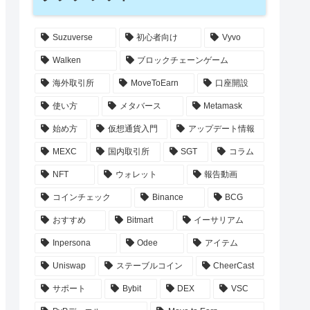
Suzuverse
初心者向け
Vyvo
Walken
ブロックチェーンゲーム
海外取引所
MoveToEarn
口座開設
使い方
メタバース
Metamask
始め方
仮想通貨入門
アップデート情報
MEXC
国内取引所
SGT
コラム
NFT
ウォレット
報告動画
コインチェック
Binance
BCG
おすすめ
Bitmart
イーサリアム
Inpersona
Odee
アイテム
Uniswap
ステーブルコイン
CheerCast
サポート
Bybit
DEX
VSC