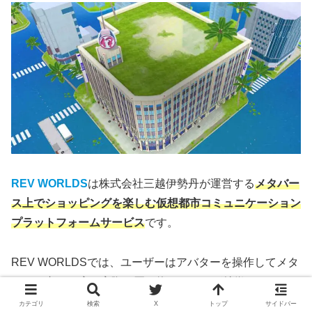
REV WORLDS
は株式会社三越伊勢丹が運営する
メタバー
ス上でショッピングを楽しむ仮想都市コミュニケーション
プラットフォームサービス
です。
REV WORLDSでは、ユーザーはアバターを操作してメタ
バース内のお店で実際に買い物できるのが特徴です。ま
た、店内にいるスタッフは接客だけでなく、コーディネー
カテゴリ
検索
X
トップ
サイドバー