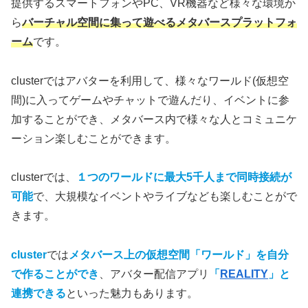
提供するスマートフォンやPC、VR機器など様々な環境か
ら
バーチャル空間に集って遊べるメタバースプラットフォ
ーム
です。
clusterではアバターを利用して、様々なワールド(仮想空
間)に入ってゲームやチャットで遊んだり、イベントに参
加することができ、メタバース内で様々な人とコミュニケ
ーション楽しむことができます。
clusterでは、
１つのワールドに最大5千人まで同時接続が
可能
で、大規模なイベントやライブなども楽しむことがで
きます。
cluster
では
メタバース上の仮想空間「ワールド」を自分
で作ることができ
、アバター配信アプリ
「
REALITY
」と
連携できる
といった魅力もあります。