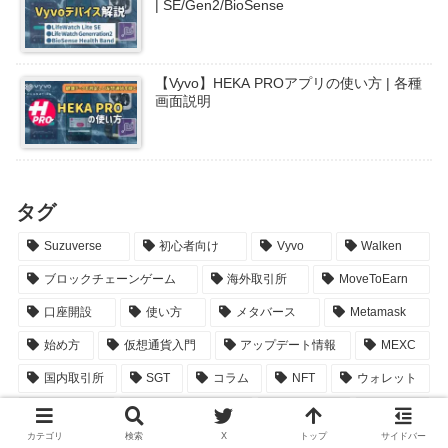
| SE/Gen2/BioSense
【Vyvo】HEKA PROアプリの使い方 | 各種
画面説明
タグ
Suzuverse
初心者向け
Vyvo
Walken
ブロックチェーンゲーム
海外取引所
MoveToEarn
口座開設
使い方
メタバース
Metamask
始め方
仮想通貨入門
アップデート情報
MEXC
国内取引所
SGT
コラム
NFT
ウォレット
報告動画
コインチェック
Binance
BCG
カテゴリ
検索
X
トップ
サイドバー
おすすめ
Bitmart
イーサリアム
Inpersona