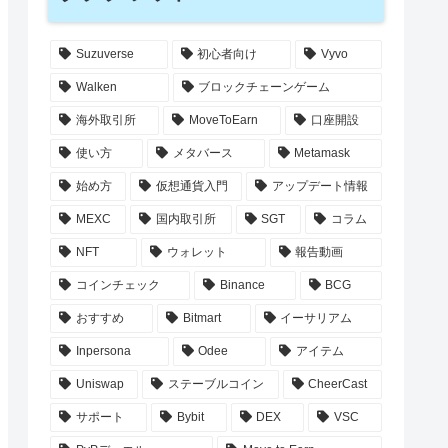
Suzuverse
初心者向け
Vyvo
Walken
ブロックチェーンゲーム
海外取引所
MoveToEarn
口座開設
使い方
メタバース
Metamask
始め方
仮想通貨入門
アップデート情報
MEXC
国内取引所
SGT
コラム
NFT
ウォレット
報告動画
コインチェック
Binance
BCG
おすすめ
Bitmart
イーサリアム
Inpersona
Odee
アイテム
Uniswap
ステーブルコイン
CheerCast
サポート
Bybit
DEX
VSC