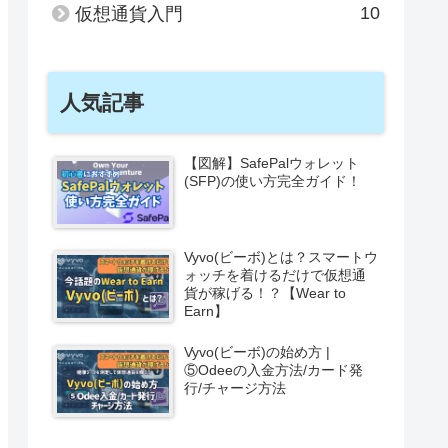
10
仮想通貨入門
人気記事
【図解】SafePalウォレット
(SFP)の使い方完全ガイド！
Vyvo(ビーボ)とは？スマートウ
ォッチを着けるだけで仮想通
貨が稼げる！？【Wear to
Earn】
Vyvo(ビーボ)の始め方 |
⑤Odeeの入金方法/カード発
行/チャージ方法