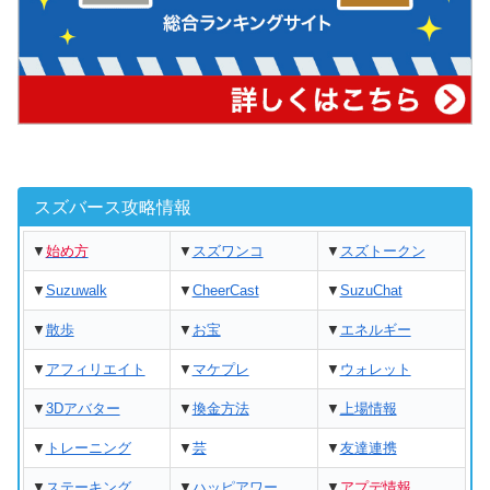
スズバース攻略情報
▼
始め方
▼
スズワンコ
▼
スズトークン
▼
Suzuwalk
▼
CheerCast
▼
SuzuChat
▼
散歩
▼
お宝
▼
エネルギー
▼
アフィリエイト
▼
マケプレ
▼
ウォレット
▼
3Dアバター
▼
換金方法
▼
上場情報
▼
トレーニング
▼
芸
▼
友達連携
▼
ステーキング
▼
ハッピアワー
▼
アプデ情報