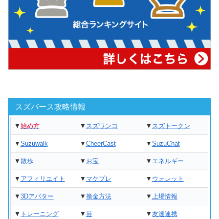
スズバース攻略情報
▼
始め方
▼
スズワンコ
▼
スズトークン
▼
Suzuwalk
▼
CheerCast
▼
SuzuChat
▼
散歩
▼
お宝
▼
エネルギー
▼
アフィリエイト
▼
マケプレ
▼
ウォレット
▼
3Dアバター
▼
換金方法
▼
上場情報
▼
トレーニング
▼
芸
▼
友達連携