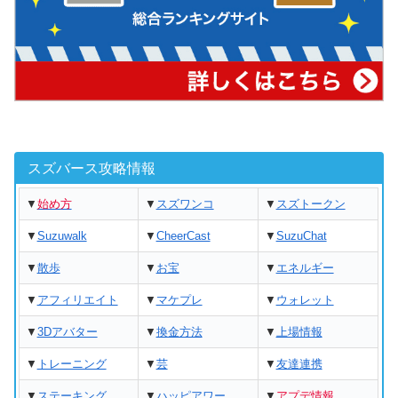
スズバース攻略情報
▼
始め方
▼
スズワンコ
▼
スズトークン
▼
Suzuwalk
▼
CheerCast
▼
SuzuChat
▼
散歩
▼
お宝
▼
エネルギー
▼
アフィリエイト
▼
マケプレ
▼
ウォレット
▼
3Dアバター
▼
換金方法
▼
上場情報
▼
トレーニング
▼
芸
▼
友達連携
▼
ステーキング
▼
ハッピアワー
▼
アプデ情報