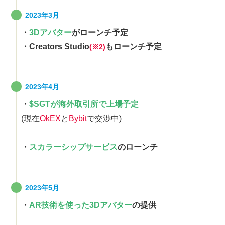
2023年3月
・
3Dアバター
がローンチ予定
・Creators Studio
もローンチ予定
(※2
)
2023年4月
・
$SGTが海外取引所で上場予定
(現在
OkEX
と
Bybit
で交渉中)
・
スカラーシップサービス
のローンチ
2023年5月
・
AR技術を使った3Dアバター
の提供