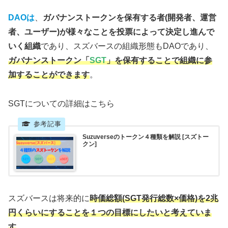
DAOは
、
ガバナンストークンを保有する者(開発者、運営
者、ユーザー)が様々なことを投票によって決定し進んで
いく組織
であり、スズバースの組織形態もDAOであり、
ガバナンストークン「
SGT
」を保有することで組織に参
加することができます
。
SGTについての詳細はこちら
Suzuverseのトークン４種類を解説 [スズトー
クン]
スズバースは将来的に
時価総額(SGT発行総数×価格)を2兆
円くらいにすることを１つの目標にしたいと考えていま
す
。