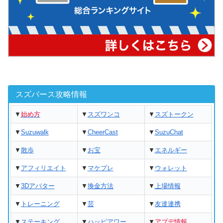
スズバース攻略情報
▼
始め方
▼
スズワンコ
▼
スズトークン
▼
Suzuwalk
▼
CheerCast
▼
SuzuChat
▼
散歩
▼
お宝
▼
エネルギー
▼
アフィリエイト
▼
マケプレ
▼
ウォレット
▼
3Dアバター
▼
換金方法
▼
上場情報
▼
トレーニング
▼
芸
▼
友達連携
▼
ステーキング
▼
ハッピアワー
▼
アプデ情報