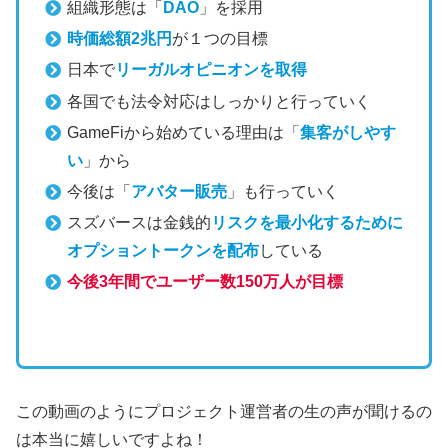
組織形態は「
DAO
」を採用
時価総額2兆円
が１つの目標
日本で
リーガルオピニオンを取得
各国でも法令対応はしっかりと行っていく
GameFiから始めている理由は「
集客がしやす
い
」から
今後は「
アバター販売
」も行っていく
スズバースは金銭的
リスクを最小化するために
オプショントークンを配布
している
今後3年間でユーザー数150万人が目標
この動画のようにプロジェクト運営者の生の声が聞けるの
は本当に嬉しいですよね！