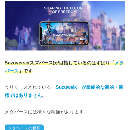
Suzuverse(スズバース)が目指しているのはずばり「
メタ
バース
」です
。
今リリースされている
「Suzuwalk」が最終的な目的・目
標ではありません
。
メタバースには様々な種類があります。
メタバースの種類